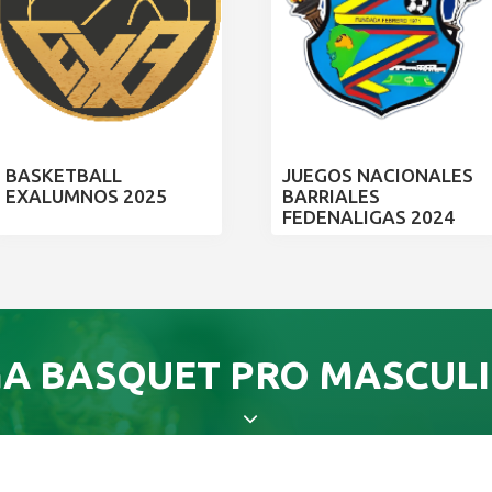
BASKETBALL
JUEGOS NACIONALES
EXALUMNOS 2025
BARRIALES
FEDENALIGAS 2024
GA BASQUET PRO MASCUL