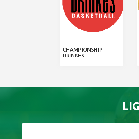
CHAMPIONSHIP
DRINKES
LI