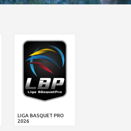
LIGA BASQUET PRO
2026